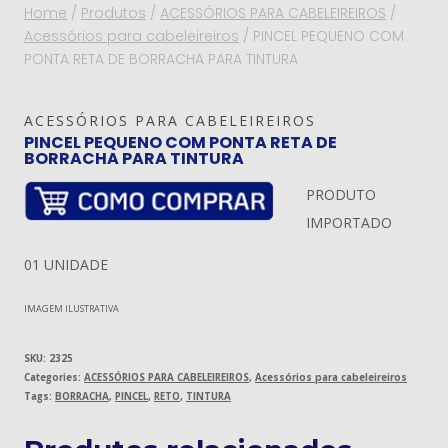
Home
/
Produtos
/
ACESSÓRIOS PARA CABELEIREIROS
/
Acessórios para cabeleireiros
/
PINCEL PEQUENO COM
PONTA RETA DE BORRACHA PARA TINTURA
ACESSÓRIOS PARA CABELEIREIROS
PINCEL PEQUENO COM PONTA RETA DE
BORRACHA PARA TINTURA
PRODUTO
IMPORTADO
01 UNIDADE
IMAGEM ILUSTRATIVA
SKU:
2325
Categories:
ACESSÓRIOS PARA CABELEIREIROS
,
Acessórios para cabeleireiros
Tags:
BORRACHA
,
PINCEL
,
RETO
,
TINTURA