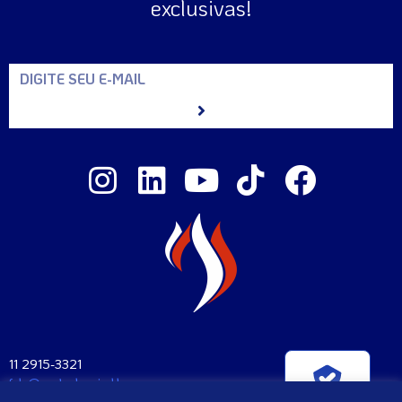
exclusivas!
11 2915-3321
fale@santaclara.ind.br
Verificada por
Av. Carioca, 274 – São Paulo – SP