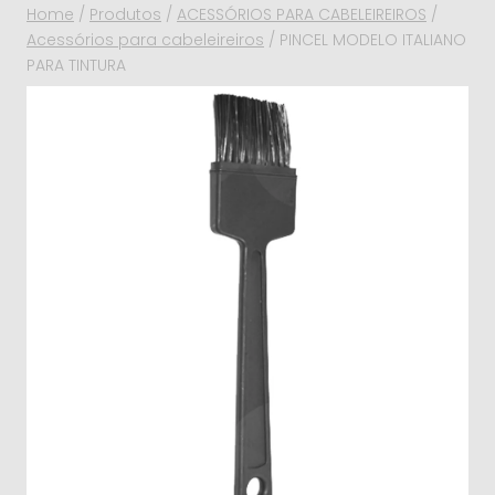
Home
/
Produtos
/
ACESSÓRIOS PARA CABELEIREIROS
/
Acessórios para cabeleireiros
/
PINCEL MODELO ITALIANO
PARA TINTURA