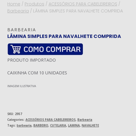
Home
/
Produtos
/
ACESSÓRIOS PARA CABELEIREIROS
/
Barbearia
/
LÂMINA SIMPLES PARA NAVALHETE COMPRIDA
BARBEARIA
LÂMINA SIMPLES PARA NAVALHETE COMPRIDA
PRODUTO IMPORTADO
CAIXINHA COM 10 UNIDADES
IMAGEM ILUSTRATIVA
SKU:
2957
Categories:
ACESSÓRIOS PARA CABELEIREIROS
,
Barbearia
Tags:
barbearia
,
BARBEIRO
,
CUTELARIA
,
LAMINA
,
NAVALHETE