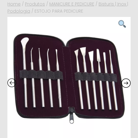
Home
/
Produtos
/
MANICURE E PEDICURE
/
Bisturis | Inox |
Podologia
/
ESTOJO PARA PEDICURE