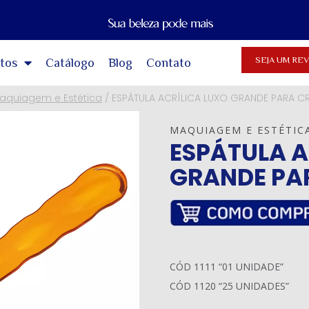
SEJA UM R
tos
Catálogo
Blog
Contato
aquiagem e Estética
/
ESPÁTULA ACRÍLICA LUXO GRANDE PARA C
MAQUIAGEM E ESTÉTIC
ESPÁTULA A
GRANDE PA
CÓD 1111 “01 UNIDADE”
CÓD 1120 “25 UNIDADES”