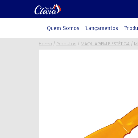
Quem Somos
Lançamentos
Produ
Home
/
Produtos
/
MAQUIAGEM E ESTÉTICA
/
M