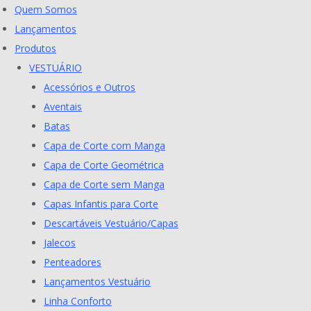
Skip
Quem Somos
to
Lançamentos
content
Produtos
VESTUÁRIO
Acessórios e Outros
Aventais
Batas
Capa de Corte com Manga
Capa de Corte Geométrica
Capa de Corte sem Manga
Capas Infantis para Corte
Descartáveis Vestuário/Capas
Jalecos
Penteadores
Lançamentos Vestuário
Linha Conforto