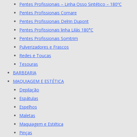
Pentes Profissionais – Linha Osso Sintético – 180ºC
Pentes Profissionais Comare
Pentes Profissionais Delrin Dupont
Pentes Profissionais linha Lilás 180°C
Pentes Profissionais Somtrim
Pulverizadores e Frascos
Redes e Toucas
Tesouras
BARBEARIA
MAQUIAGEM E ESTÉTICA
Depilação
Espátulas
Espelhos
Maletas
Maquiagem e Estética
Pinças