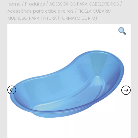
Home
/
Produtos
/
ACESSÓRIOS PARA CABELEIREIROS
/
Acessórios para cabeleireiros
/
TIGELA CUBARIM
MULTIUSO PARA TINTURA (FORMATO DE RIM)