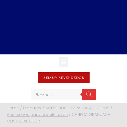
SEJA UM REVENDEDOR
Home
/
Produtos
/
ACESSÓRIOS PARA CABELEIREIROS
/
Acessórios para cabeleireiros
/
CANECA GRADUADA
CRISTAL BICOLOR