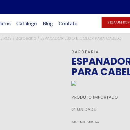
SEJA UM R
dutos
Catálogo
Blog
Contato
REIROS
/
Barbearia
/
ESPANADOR LUXO BICOLOR PARA CABELO
BARBEARIA
ESPANADOR
PARA CABE
PRODUTO IMPORTADO
01 UNIDADE
IMAGEM ILUSTRATIVA