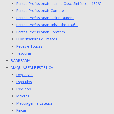
Pentes Profissionais – Linha Osso Sintético – 180ºC
Pentes Profissionais Comare
Pentes Profissionais Delrin Dupont
Pentes Profissionais linha Lilás 180°C
Pentes Profissionais Somtrim
Pulverizadores e Frascos
Redes e Toucas
Tesouras
BARBEARIA
MAQUIAGEM E ESTÉTICA
Depilação
Espátulas
Espelhos
Maletas
Maquiagem e Estética
Pinças