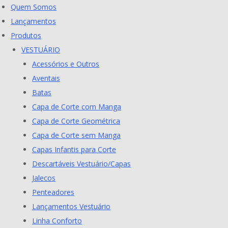
Skip
Quem Somos
to
Lançamentos
content
Produtos
VESTUÁRIO
Acessórios e Outros
Aventais
Batas
Capa de Corte com Manga
Capa de Corte Geométrica
Capa de Corte sem Manga
Capas Infantis para Corte
Descartáveis Vestuário/Capas
Jalecos
Penteadores
Lançamentos Vestuário
Linha Conforto