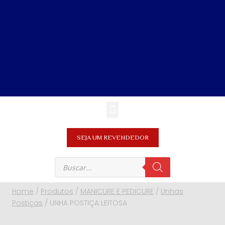
SEJA UM REVENDEDOR
Home
/
Produtos
/
MANICURE E PEDICURE
/
Unhas
Postiças
/
UNHA POSTIÇA LEITOSA