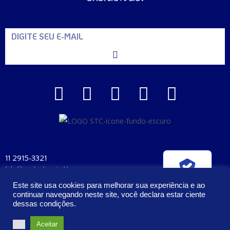
11 2915-3321
fale@santaclara.ind.br
Verificada por
Av. Carioca, 274 – São Paulo – SP
Este site usa cookies para melhorar sua experiência e ao
CEP: 04225-000
continuar navegando neste site, você declara estar ciente
dessas condições.
2023 – Todos os Direitos Reservados | Santa Clara Manufatura e
Aceitar