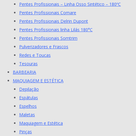
Pentes Profissionais – Linha Osso Sintético – 180ºC
Pentes Profissionais Comare
Pentes Profissionais Delrin Dupont
Pentes Profissionais linha Lilás 180°C
Pentes Profissionais Somtrim
Pulverizadores e Frascos
Redes e Toucas
Tesouras
BARBEARIA
MAQUIAGEM E ESTÉTICA
Depilação
Espátulas
Espelhos
Maletas
Maquiagem e Estética
Pinças