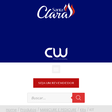
SEJA UM REVENDEDOR
Home
/
Produtos
/
MANICURE E PEDICURE
/
Kits
/
KIT