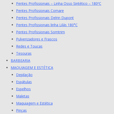
Pentes Profissionais – Linha Osso Sintético – 180ºC
Pentes Profissionais Comare
Pentes Profissionais Delrin Dupont
Pentes Profissionais linha Lilás 180°C
Pentes Profissionais Somtrim
Pulverizadores e Frascos
Redes e Toucas
Tesouras
BARBEARIA
MAQUIAGEM E ESTÉTICA
Depilação
Espátulas
Espelhos
Maletas
Maquiagem e Estética
Pinças