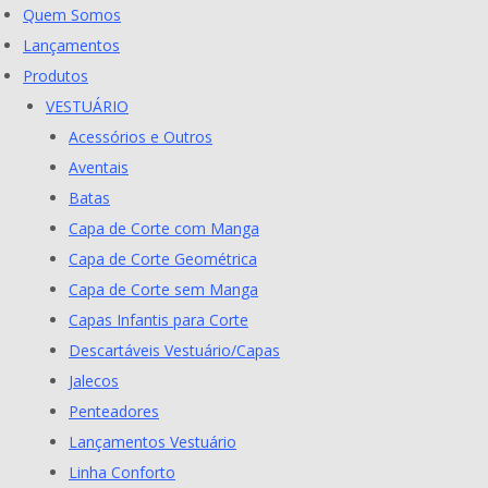
Skip
Quem Somos
to
Lançamentos
content
Produtos
VESTUÁRIO
Acessórios e Outros
Aventais
Batas
Capa de Corte com Manga
Capa de Corte Geométrica
Capa de Corte sem Manga
Capas Infantis para Corte
Descartáveis Vestuário/Capas
Jalecos
Penteadores
Lançamentos Vestuário
Linha Conforto