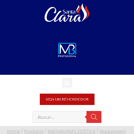
SEJA UM REVENDEDOR
Home
/
Produtos
/
MAQUIAGEM E ESTÉTICA
/
Maquiagem