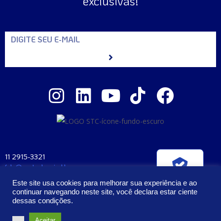
exclusivas!
11 2915-3321
fale@santaclara.ind.br
Verificada por
Av. Carioca, 274 – São Paulo – SP
Este site usa cookies para melhorar sua experiência e ao
CEP: 04225-000
continuar navegando neste site, você declara estar ciente
dessas condições.
2023 – Todos os Direitos Reservados | Santa Clara Manufatura e
Aceitar