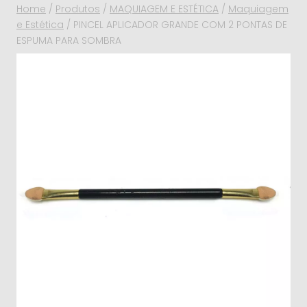
Home
/
Produtos
/
MAQUIAGEM E ESTÉTICA
/
Maquiagem
e Estética
/
PINCEL APLICADOR GRANDE COM 2 PONTAS DE
ESPUMA PARA SOMBRA