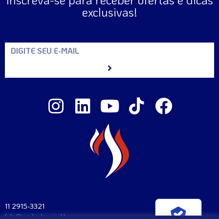
exclusivas!
11 2915-3321
fale@santaclara.ind.br