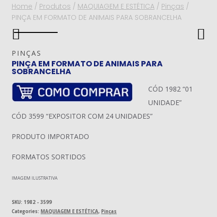
Home
/
Produtos
/
MAQUIAGEM E ESTÉTICA
/
Pinças
/
PINÇA EM FORMATO DE ANIMAIS PARA SOBRANCELHA
PINÇAS
PINÇA EM FORMATO DE ANIMAIS PARA
SOBRANCELHA
CÓD 1982 “01
UNIDADE”
CÓD 3599 “EXPOSITOR COM 24 UNIDADES”
PRODUTO IMPORTADO
FORMATOS SORTIDOS
IMAGEM ILUSTRATIVA
SKU:
1982 - 3599
Categories:
MAQUIAGEM E ESTÉTICA
,
Pinças