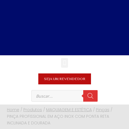
SEJA UM REVENDEDOR
Home
/
Produtos
/
MAQUIAGEM E ESTÉTICA
/
Pinças
/
PINÇA PROFISSIONAL EM AÇO INOX COM PONTA RETA
INCLINADA E DOURADA