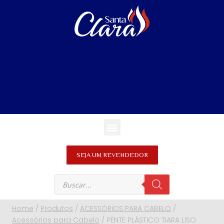
SEJA UM REVENDEDOR
Home
/
Produtos
/
ACESSÓRIOS PARA CABELO
/
Acessórios para Cabelo
/
PENTE PLÁSTICO TIARA LISO