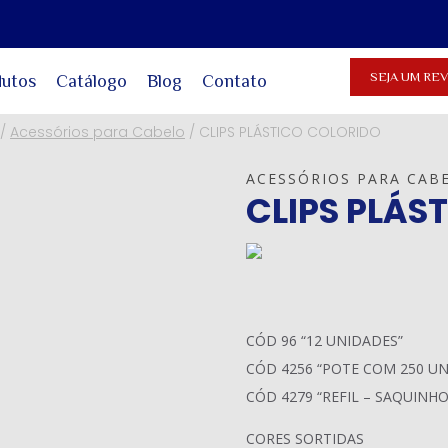
SEJA UM R
dutos
Catálogo
Blog
Contato
/
Acessórios para Cabelo
/
CLIPS PLÁSTICO COLORIDO
ACESSÓRIOS PARA CAB
CLIPS PLÁS
CÓD 96 “12 UNIDADES”
CÓD 4256 “POTE COM 250 U
CÓD 4279 “REFIL – SAQUINH
CORES SORTIDAS