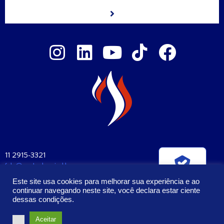
11 2915-3321
fale@santaclara.ind.br
Verificada por
Av. Carioca, 274 – São Paulo – SP
Este site usa cookies para melhorar sua experiência e ao
CEP: 04225-000
continuar navegando neste site, você declara estar ciente
dessas condições.
2023 – Todos os Direitos Reservados | Santa Clara Manufatura e
Aceitar