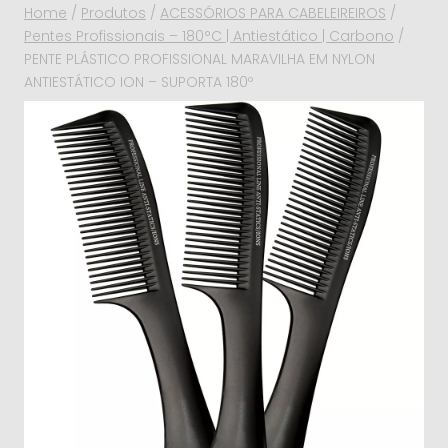
Home
/
Produtos
/
ACESSÓRIOS PARA CABELEIREIROS
/
Pentes Profissionais – 180°C | Antiestático | Carbono
/
PENTE PLÁSTICO PROFISSIONAL MARAVILHA EM NYLON
ANTIESTÁTICO ION – SUPORTA 180º