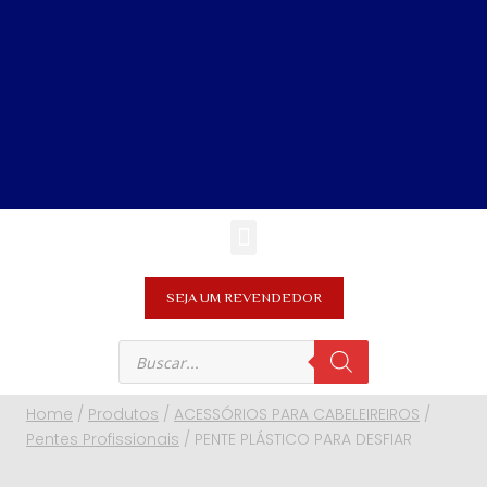
SEJA UM REVENDEDOR
Home
/
Produtos
/
ACESSÓRIOS PARA CABELEIREIROS
/
Pentes Profissionais
/
PENTE PLÁSTICO PARA DESFIAR