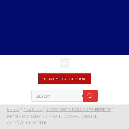
SEJA UM REVENDEDOR
Home
/
Produtos
/
ACESSÓRIOS PARA CABELEIREIROS
/
Pentes Profissionais
/
PENTE COMARE CRISTAL
CORTE/TINTURA REFIL