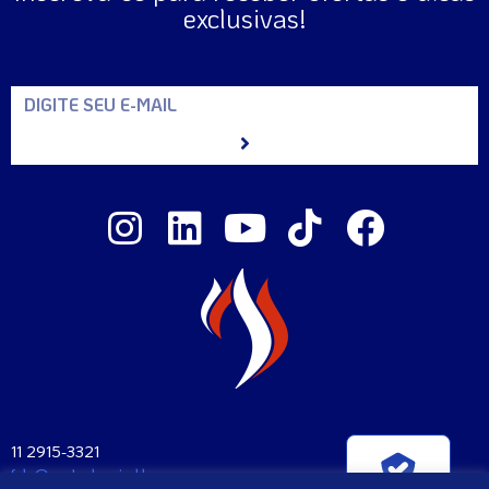
exclusivas!
11 2915-3321
fale@santaclara.ind.br