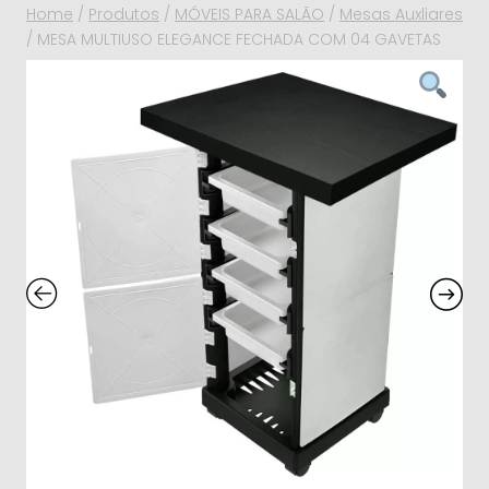
Home
/
Produtos
/
MÓVEIS PARA SALÃO
/
Mesas Auxliares
/
MESA MULTIUSO ELEGANCE FECHADA COM 04 GAVETAS