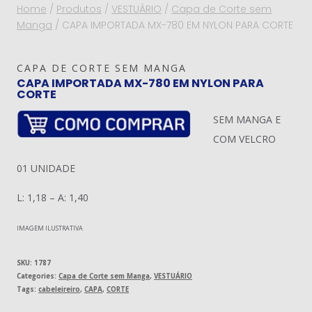
Home
/
Produtos
/
VESTUÁRIO
/
Capa de Corte sem
Manga
/
CAPA IMPORTADA MX-780 EM NYLON PARA CORTE
CAPA DE CORTE SEM MANGA
CAPA IMPORTADA MX-780 EM NYLON PARA
CORTE
SEM MANGA E
COM VELCRO
01 UNIDADE
L: 1,18 – A: 1,40
IMAGEM ILUSTRATIVA
SKU:
1787
Categories:
Capa de Corte sem Manga
,
VESTUÁRIO
Tags:
cabeleireiro
,
CAPA
,
CORTE