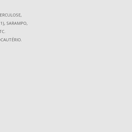
BERCULOSE,
N1), SARAMPO,
TC.
OCAUTÉRIO.