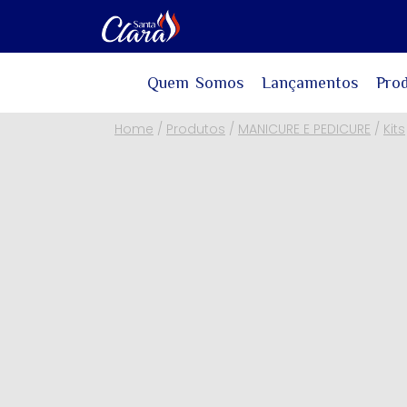
Quem Somos
Lançamentos
Pro
Home
/
Produtos
/
MANICURE E PEDICURE
/
Kits