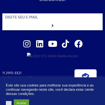
11 2915-3321
fale@santaclara.ind.br
Verificada por
Av. Carioca, 274 – São Paulo – SP
Este site usa cookies para melhorar sua experiência e ao
CEP: 04225-000
continuar navegando neste site, você declara estar ciente
dessas condições.
2023 – Todos os Direitos Reservados | Santa Clara Manufatura e
Aceitar