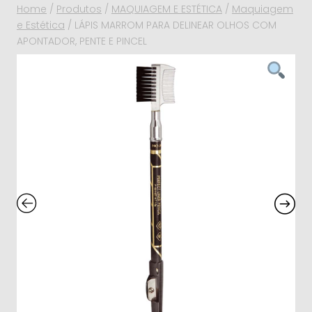
Home
/
Produtos
/
MAQUIAGEM E ESTÉTICA
/
Maquiagem
e Estética
/
LÁPIS MARROM PARA DELINEAR OLHOS COM
APONTADOR, PENTE E PINCEL