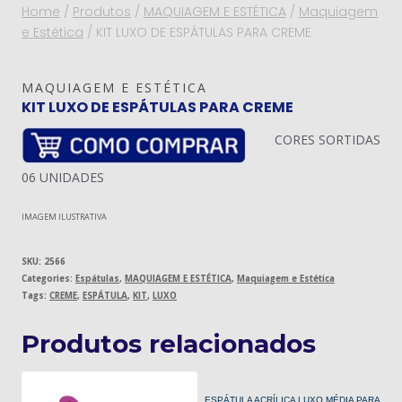
Home
/
Produtos
/
MAQUIAGEM E ESTÉTICA
/
Maquiagem
e Estética
/
KIT LUXO DE ESPÁTULAS PARA CREME
MAQUIAGEM E ESTÉTICA
KIT LUXO DE ESPÁTULAS PARA CREME
CORES SORTIDAS
06 UNIDADES
IMAGEM ILUSTRATIVA
SKU:
2566
Categories:
Espátulas
,
MAQUIAGEM E ESTÉTICA
,
Maquiagem e Estética
Tags:
CREME
,
ESPÁTULA
,
KIT
,
LUXO
Produtos relacionados
ESPÁTULA ACRÍLICA LUXO MÉDIA PARA