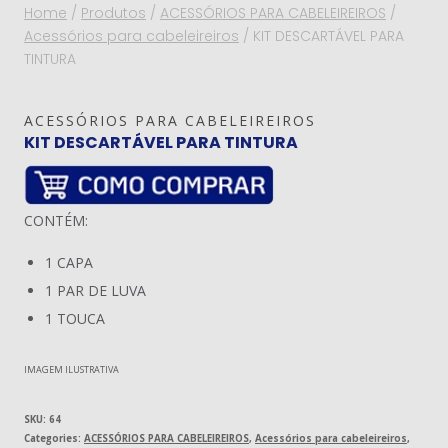
Home
/
Produtos
/
ACESSÓRIOS PARA CABELEIREIROS
/
Acessórios para cabeleireiros
/
KIT DESCARTÁVEL PARA
TINTURA
ACESSÓRIOS PARA CABELEIREIROS
KIT DESCARTÁVEL PARA TINTURA
CONTÉM:
1 CAPA
1 PAR DE LUVA
1 TOUCA
IMAGEM ILUSTRATIVA
SKU:
64
Categories:
ACESSÓRIOS PARA CABELEIREIROS
,
Acessórios para cabeleireiros
,