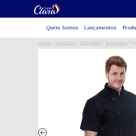
Quem Somos
Lançamentos
Produ
Home
/
Produtos
/
VESTUÁRIO
/
Barbearia
/
J