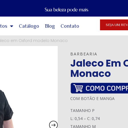
SEJA UM R
tos
Catálogo
Blog
Contato
aleco em Oxford modelo Monaco
BARBEARIA
Jaleco Em 
Monaco
COM BOTÃO E MANGA
TAMANHO P
L: 0,54 – C: 0,74
TAMANHO M