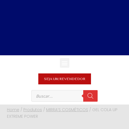
SEJA UM REVENDEDOR
Home
/
Produtos
/
MIRRA’S COSMÉTICOS
/
GEL COLA UP
EXTREME POWER