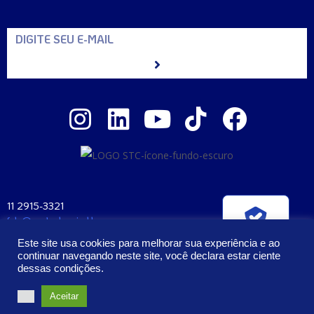
11 2915-3321
fale@santaclara.ind.br
Verificada por
Av. Carioca, 274 – São Paulo – SP
Este site usa cookies para melhorar sua experiência e ao
CEP: 04225-000
continuar navegando neste site, você declara estar ciente
dessas condições.
2023 – Todos os Direitos Reservados | Santa Clara Manufatura e
Aceitar
Cosméticos Ltda. CNPJ: 57.407.397/0001-58