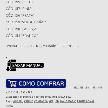
CÓD 155 “PRETO”
CÓD 157 “PINK”
CÓD 156 “PRATA”
CÓD 159 “VERDE LIMÃO”
CÓD 158 “LARANJA”
CÓD 154 “BRANCO”
Produto não perecível, validade indeterminada.
SKU:
MB 154 - 155 - 156
- 157 - 158 - 159 - 160
Categories:
Manicure e Pedicure Mega Bell
,
MEGA BELL
Tags:
ACRIGEL
,
CABINE
,
COMPACTA
,
GEL
,
LED
,
NAILS MATIC
,
PROFISSIONAL
,
UNHA