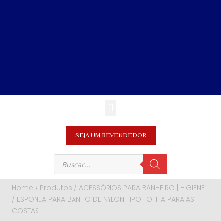
SEJA UM REVENDEDOR
Home
/
Produtos
/
ACESSÓRIOS PARA BANHEIRO | HIGIENE
/
ESPONJA PARA BANHO DE NYLON TIPO FOFITA PARA AS
COSTAS