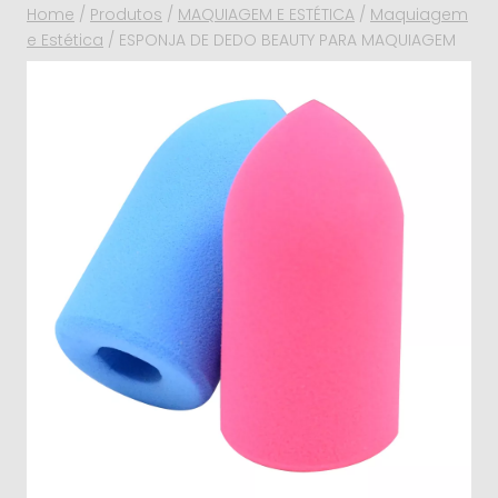
Home
/
Produtos
/
MAQUIAGEM E ESTÉTICA
/
Maquiagem
e Estética
/
ESPONJA DE DEDO BEAUTY PARA MAQUIAGEM