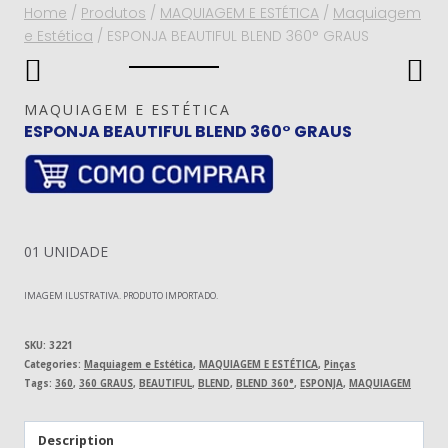
Home
/
Produtos
/
MAQUIAGEM E ESTÉTICA
/
Maquiagem
e Estética
/
ESPONJA BEAUTIFUL BLEND 360° GRAUS
MAQUIAGEM E ESTÉTICA
ESPONJA BEAUTIFUL BLEND 360° GRAUS
01 UNIDADE
IMAGEM ILUSTRATIVA. PRODUTO IMPORTADO.
SKU:
3221
Categories:
Maquiagem e Estética
,
MAQUIAGEM E ESTÉTICA
,
Pinças
Tags:
360
,
360 GRAUS
,
BEAUTIFUL
,
BLEND
,
BLEND 360°
,
ESPONJA
,
MAQUIAGEM
Description