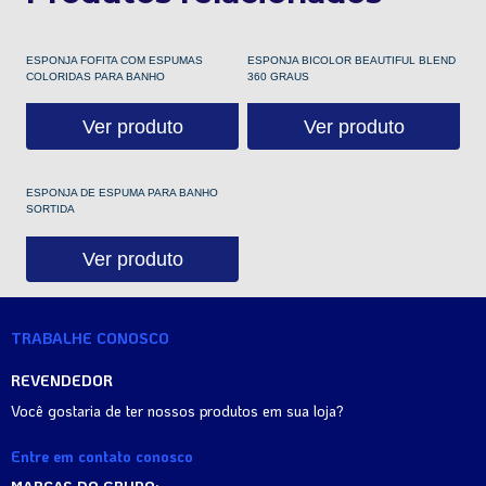
ESPONJA FOFITA COM ESPUMAS
ESPONJA BICOLOR BEAUTIFUL BLEND
COLORIDAS PARA BANHO
360 GRAUS
Ver produto
Ver produto
ESPONJA DE ESPUMA PARA BANHO
SORTIDA
Ver produto
TRABALHE CONOSCO
REVENDEDOR
Você gostaria de ter nossos produtos em sua loja?
Entre em contato conosco