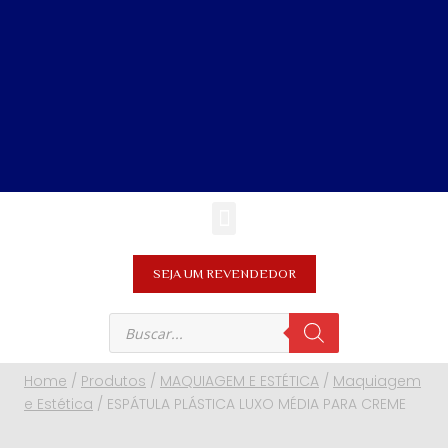
SEJA UM REVENDEDOR
Home
/
Produtos
/
MAQUIAGEM E ESTÉTICA
/
Maquiagem
e Estética
/
ESPÁTULA PLÁSTICA LUXO MÉDIA PARA CREME