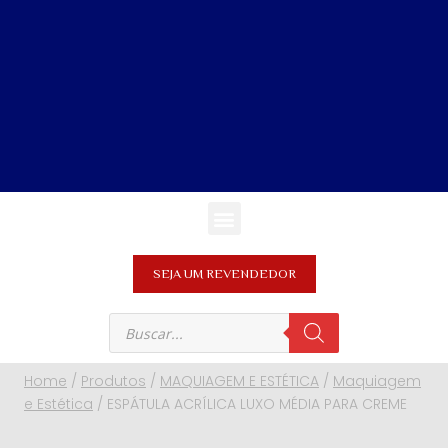
SEJA UM REVENDEDOR
Home
/
Produtos
/
MAQUIAGEM E ESTÉTICA
/
Maquiagem
e Estética
/
ESPÁTULA ACRÍLICA LUXO MÉDIA PARA CREME