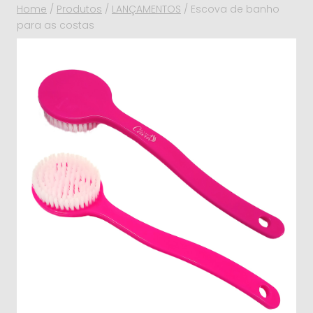
Home
/
Produtos
/
LANÇAMENTOS
/
Escova de banho
para as costas