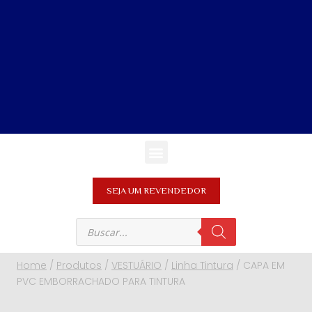
SEJA UM REVENDEDOR
Home
/
Produtos
/
VESTUÁRIO
/
Linha Tintura
/
CAPA EM
PVC EMBORRACHADO PARA TINTURA