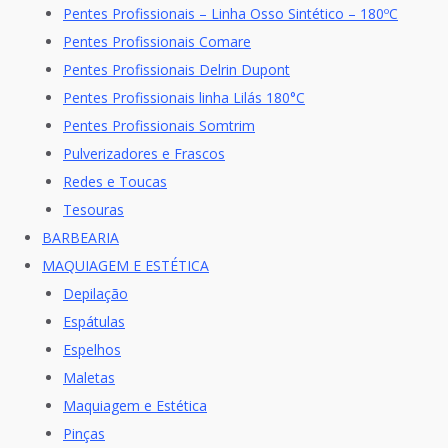
Pentes Profissionais – Linha Osso Sintético – 180ºC
Pentes Profissionais Comare
Pentes Profissionais Delrin Dupont
Pentes Profissionais linha Lilás 180°C
Pentes Profissionais Somtrim
Pulverizadores e Frascos
Redes e Toucas
Tesouras
BARBEARIA
MAQUIAGEM E ESTÉTICA
Depilação
Espátulas
Espelhos
Maletas
Maquiagem e Estética
Pinças