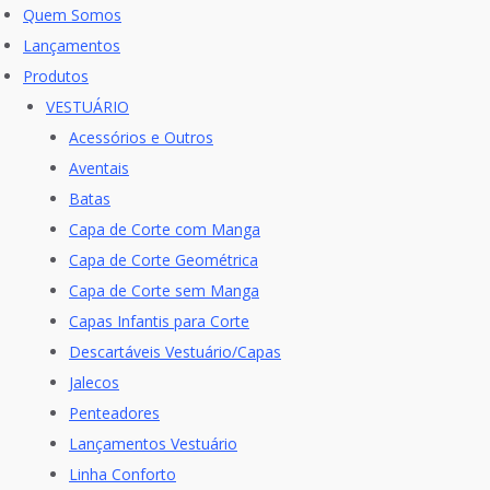
Skip
Quem Somos
to
Lançamentos
content
Produtos
VESTUÁRIO
Acessórios e Outros
Aventais
Batas
Capa de Corte com Manga
Capa de Corte Geométrica
Capa de Corte sem Manga
Capas Infantis para Corte
Descartáveis Vestuário/Capas
Jalecos
Penteadores
Lançamentos Vestuário
Linha Conforto