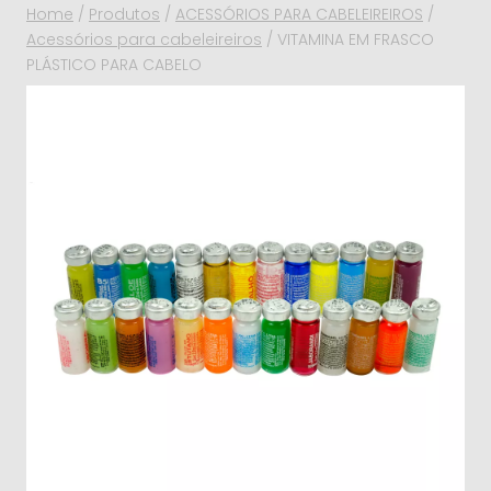
Home
/
Produtos
/
ACESSÓRIOS PARA CABELEIREIROS
/
Acessórios para cabeleireiros
/
VITAMINA EM FRASCO
PLÁSTICO PARA CABELO