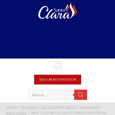
SEJA UM REVENDEDOR
Home
/
Produtos
/
MÓVEIS PARA SALÃO
/
Acessórios
para Salão
/
TRIPÉ COM APOIO EM COURINO PARA PERNA