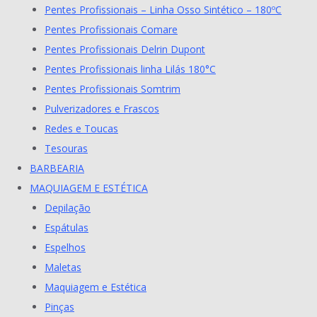
Pentes Profissionais – Linha Osso Sintético – 180ºC
Pentes Profissionais Comare
Pentes Profissionais Delrin Dupont
Pentes Profissionais linha Lilás 180°C
Pentes Profissionais Somtrim
Pulverizadores e Frascos
Redes e Toucas
Tesouras
BARBEARIA
MAQUIAGEM E ESTÉTICA
Depilação
Espátulas
Espelhos
Maletas
Maquiagem e Estética
Pinças