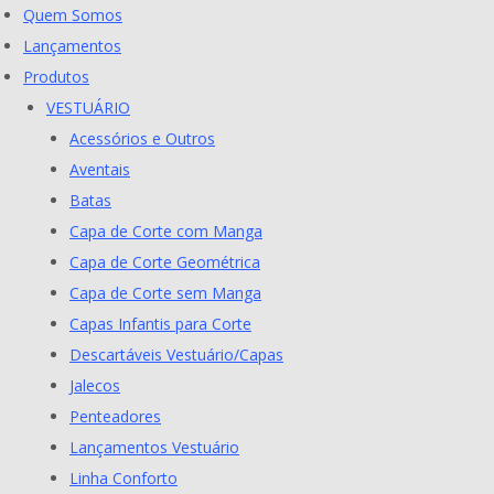
Skip
Quem Somos
to
Lançamentos
content
Produtos
VESTUÁRIO
Acessórios e Outros
Aventais
Batas
Capa de Corte com Manga
Capa de Corte Geométrica
Capa de Corte sem Manga
Capas Infantis para Corte
Descartáveis Vestuário/Capas
Jalecos
Penteadores
Lançamentos Vestuário
Linha Conforto