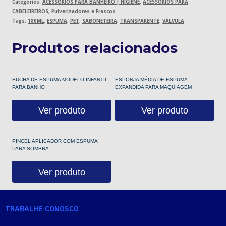
Categories:
ACESSÓRIOS PARA BANHEIRO | HIGIENE
,
ACESSÓRIOS PARA
CABELEIREIROS
,
Pulverizadores e Frascos
Tags:
180ML
,
ESPUMA
,
PET
,
SABONETEIRA
,
TRANSPARENTE
,
VÁLVULA
Produtos relacionados
BUCHA DE ESPUMA MODELO INFANTIL
ESPONJA MÉDIA DE ESPUMA
PARA BANHO
EXPANDIDA PARA MAQUIAGEM
Ver produto
Ver produto
PINCEL APLICADOR COM ESPUMA
PARA SOMBRA
Ver produto
TRABALHE CONOSCO