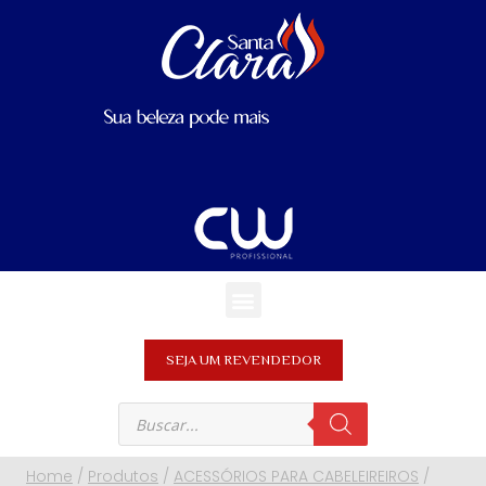
SEJA UM REVENDEDOR
Home
/
Produtos
/
ACESSÓRIOS PARA CABELEIREIROS
/