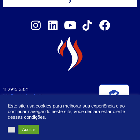
11 2915-3321
fale@santaclara.ind.br
Verificada por
Av. Carioca, 274 – São Paulo – SP
Este site usa cookies para melhorar sua experiência e ao
CEP: 04225-000
continuar navegando neste site, você declara estar ciente
dessas condições.
2023 – Todos os Direitos Reservados | Santa Clara Manufatura e
Aceitar
Cosméticos Ltda. CNPJ: 57.407.397/0001-58