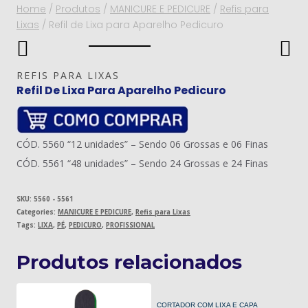
Home
/
Produtos
/
MANICURE E PEDICURE
/
Refis para
Lixas
/
Refil de Lixa para Aparelho Pedicuro
REFIS PARA LIXAS
Refil De Lixa Para Aparelho Pedicuro
CÓD. 5560 “12 unidades” – Sendo 06 Grossas e 06 Finas
CÓD. 5561 “48 unidades” – Sendo 24 Grossas e 24 Finas
SKU:
5560 - 5561
Categories:
MANICURE E PEDICURE
,
Refis para Lixas
Tags:
LIXA
,
PÉ
,
PEDICURO
,
PROFISSIONAL
Produtos relacionados
CORTADOR COM LIXA E CAPA