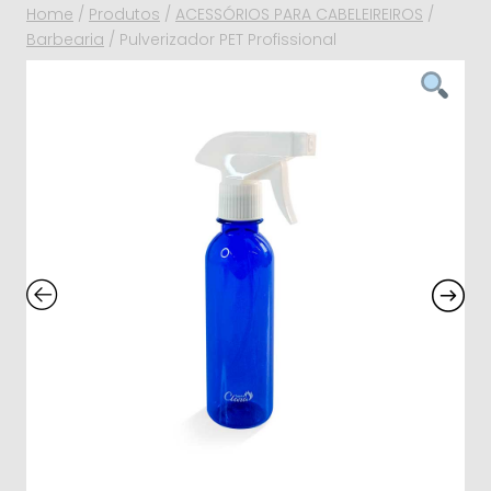
Home
/
Produtos
/
ACESSÓRIOS PARA CABELEIREIROS
/
Barbearia
/
Pulverizador PET Profissional