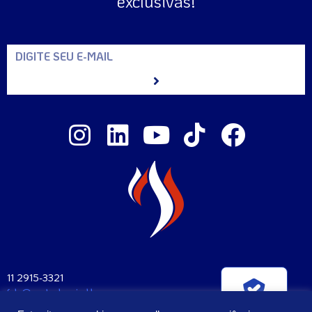
exclusivas!
11 2915-3321
fale@santaclara.ind.br
Verificada por
Av. Carioca, 274 – São Paulo – SP