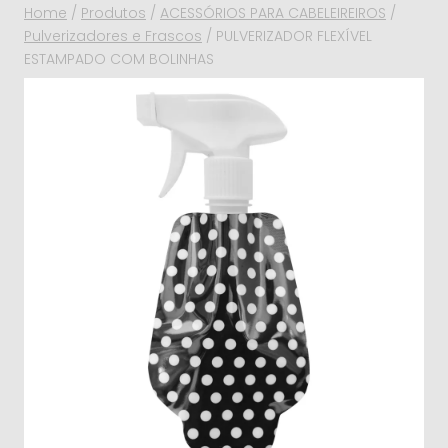
Home
/
Produtos
/
ACESSÓRIOS PARA CABELEIREIROS
/
Pulverizadores e Frascos
/
PULVERIZADOR FLEXÍVEL
ESTAMPADO COM BOLINHAS